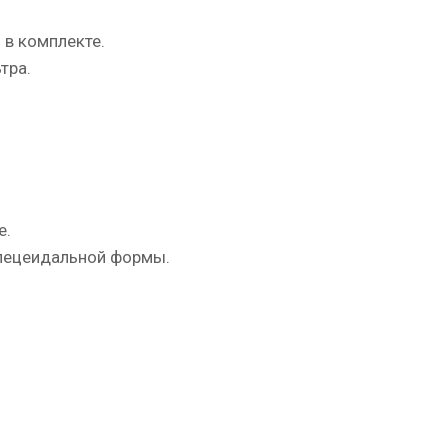
в комплекте.
тра.
е.
апецеидальной формы.