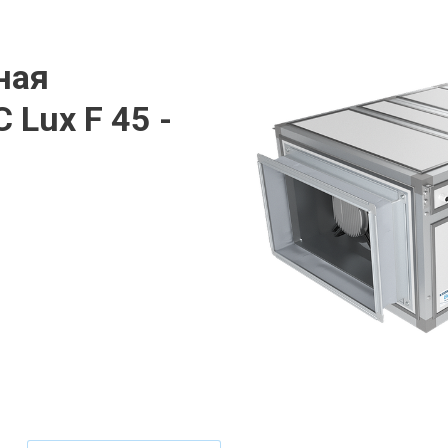
ная
 Lux F 45 -