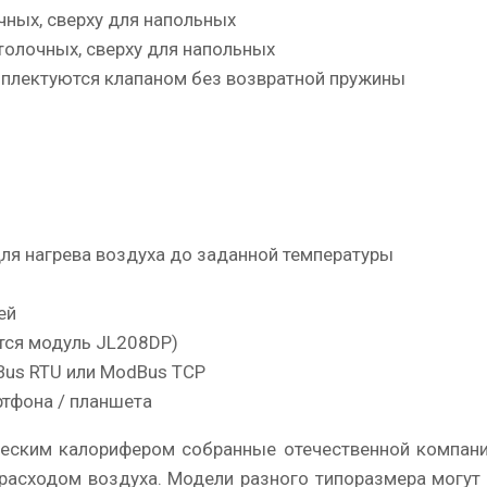
чных, сверху для напольных
толочных, сверху для напольных
мплектуются клапаном без возвратной пружины
ля нагрева воздуха до заданной температуры
ей
тся модуль JL208DP)
Bus RTU или ModBus TCP
ртфона / планшета
ческим калорифером собранные отечественной компание
расходом воздуха. Модели разного типоразмера могут 